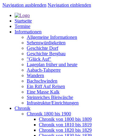
Navigation ausblenden
Navigation einblenden
Startseite
Termine
Informationen
Allgemeine Informationen
Sehenswürdigkeiten
Geschichte Dorf
Geschichte Bergbau
"Glück Auf"
Lageplan früher und heute
Aabach-Talsperre
Wandern
Bachschwinden
Ein Riff Auf Reisen
Eine Masse Kalk
Steinreiches Bleiwäsche
Infrastruktur/Einrichtungen
Chronik
Chronik 1800 bis 1900
Chronik von 1800 bis 1809
Chronik von 1810 bis 1819
Chronik von 1820 bis 1829
Chronik von 1830 bis 1839